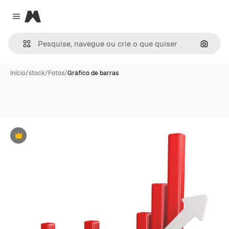
Magnific
Close menu
Pesqui
Início
/
stock
/
Fotos
/
Gráfico de barras
Premium