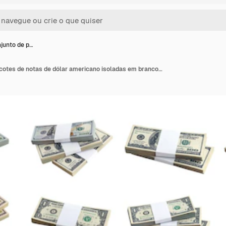
junto de p…
Grande conjunto de pacotes de notas de dólar americano isoladas em branco Colagem com muitos pacotes de dinheiro americano com alta resolução em fundo branco perfeito