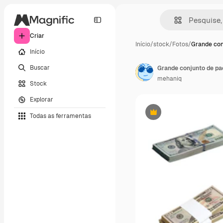
Criar
Início
/
stock
/
Fotos
/
Grande con
Início
Buscar
mehaniq
Stock
Explorar
Todas as ferramentas
Premium