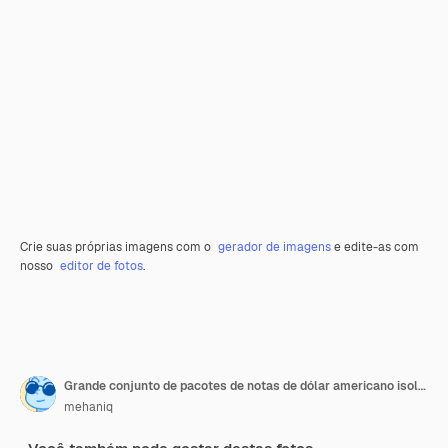
Crie suas próprias imagens com o
gerador de imagens
e edite-as com
nosso
editor de fotos
.
Grande conjunto de pacotes de notas de dólar americano isoladas em branco. Colagem com muitos pacotes de dinheiro americano com alta resolução na cor de fundo branco perfeito
mehaniq