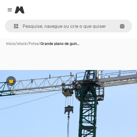
Magnific
Close menu
Pesqui
Início
/
stock
/
Fotos
/
Grande plano de guin…
Premium