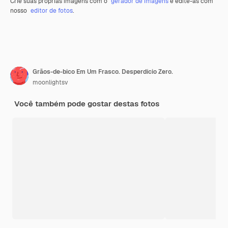
Crie suas próprias imagens com o
gerador de imagens
e edite-as com
nosso
editor de fotos
.
Grãos-de-bico Em Um Frasco. Desperdício Zero.
moonlightsv
Você também pode gostar destas fotos