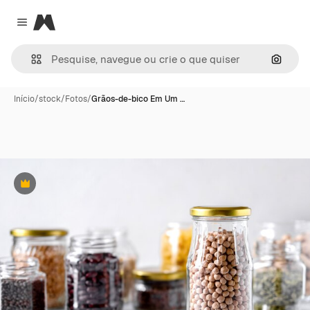
Magnific
Close menu
Pesqui
Início
/
stock
/
Fotos
/
Grãos-de-bico Em Um …
Premium