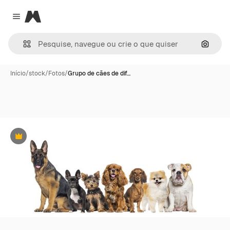
Magnific
Close menu
Pesqui
Início
/
stock
/
Fotos
/
Grupo de cães de dif…
Premium