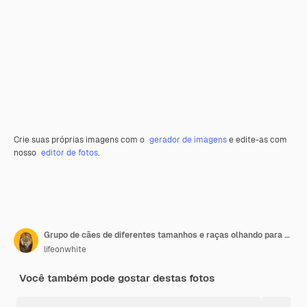
Crie suas próprias imagens com o
gerador de imagens
e edite-as com
nosso
editor de fotos
.
Grupo de cães de diferentes tamanhos e raças olhando para a câmera alguns ofegantes fofos ou felizes em uma fileira isolada em branco
lifeonwhite
Você também pode gostar destas fotos