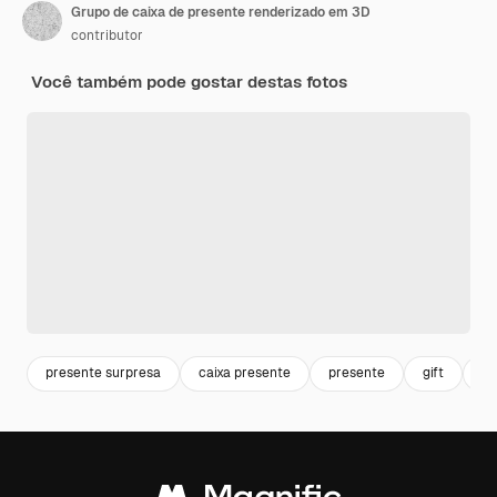
Grupo de caixa de presente renderizado em 3D
contributor
Você também pode gostar destas fotos
presente surpresa
caixa presente
presente
gift
ca