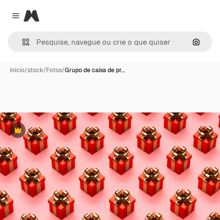
Magnific
Close menu
Pesqui
Início
/
stock
/
Fotos
/
Grupo de caixa de pr…
Premium