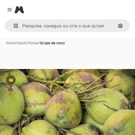
Magnific
Close menu
Pesqui
Início
/
stock
/
Fotos
/
Grupo de coco
Premium