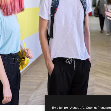
By clicking “Accept All Cookies”, you ag