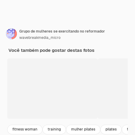
Grupo de mulheres se exercitando no reformador
wavebreakmedia_micro
Você também pode gostar destas fotos
fitness woman
training
mulher pilates
pilates
flexi