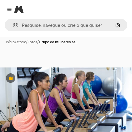
Magnific
Close menu
Pesqui
Início
/
stock
/
Fotos
/
Grupo de mulheres se…
Premium