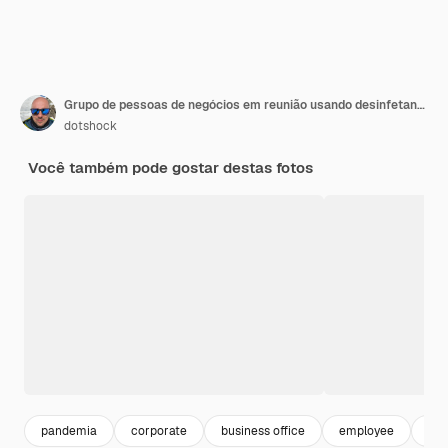
Grupo de pessoas de negócios em reunião usando desinfetante para as mãos antibacteriano para prevenir a pandemia de coronavírus novo conceito de surto covid19 normal
dotshock
Você também pode gostar destas fotos
pandemia
corporate
business office
employee
em