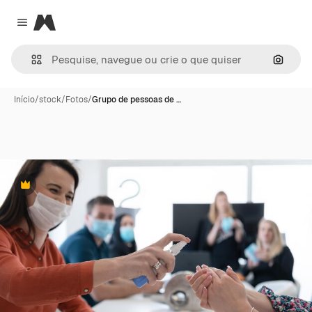
Magnific
Close menu
Pesqui
Início
/
stock
/
Fotos
/
Grupo de pessoas de …
Premium