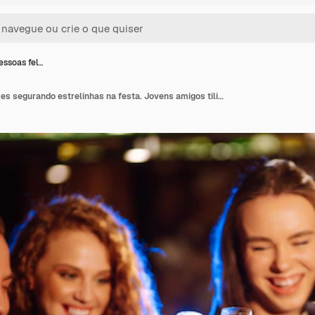
essoas fel…
Grupo de pessoas felizes segurando estrelinhas na festa. Jovens amigos tilintando taças de champanhe.