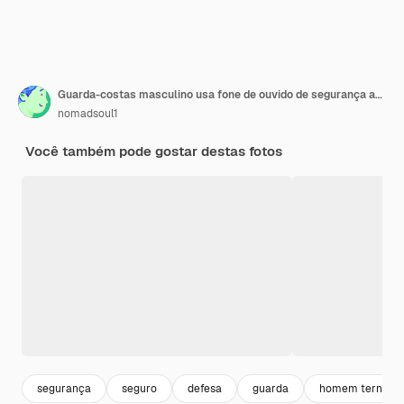
Guarda-costas masculino usa fone de ouvido de segurança ao ar livre
nomadsoul1
Você também pode gostar destas fotos
segurança
seguro
defesa
guarda
homem terno