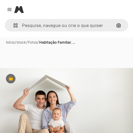
Magnific
Close menu
Pesqui
Início
/
stock
/
Fotos
/
Habitação Familiar. …
Premium