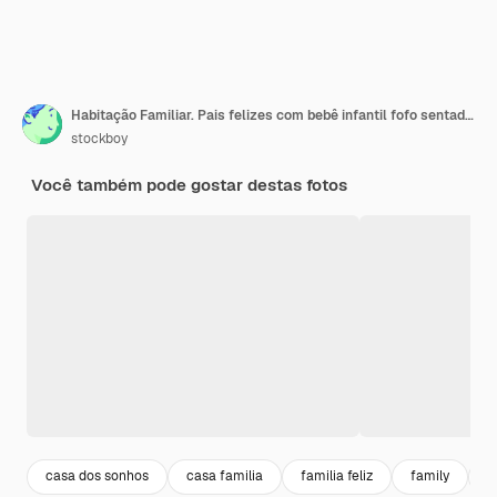
Habitação Familiar. Pais felizes com bebê infantil fofo sentado sob o teto de papelão
stockboy
Você também pode gostar destas fotos
casa dos sonhos
casa familia
familia feliz
family
f