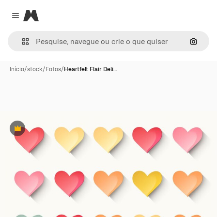
Magnific
Close menu
Pesqui
Início
/
stock
/
Fotos
/
Heartfelt Flair Deli…
Premium