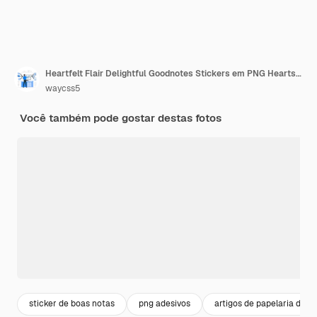
Heartfelt Flair Delightful Goodnotes Stickers em PNG Heartshaped Sticky Notes Ratio de Aspecto 32
waycss5
Você também pode gostar destas fotos
sticker de boas notas
png adesivos
artigos de papelaria deco