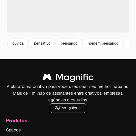
duvida
pensativo
pensando
homem pensando
hom
A plataforma criativa para você direcionar seu melhor trabalho.
Mais de 1 milhão de assinantes entre criativos, empresas,
agências e estúdios.
Português
Produtos
Spaces