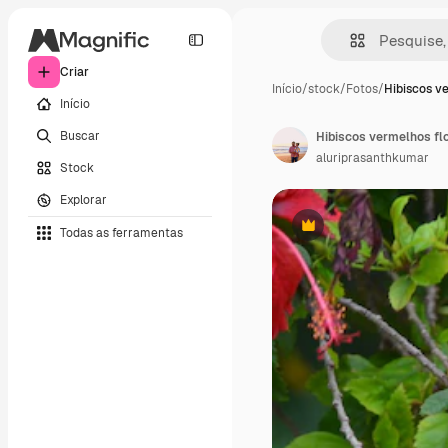
Criar
Início
/
stock
/
Fotos
/
Hibiscos v
Início
Buscar
Hibiscos vermelhos fl
aluriprasanthkumar
Stock
Explorar
Todas as ferramentas
Premium