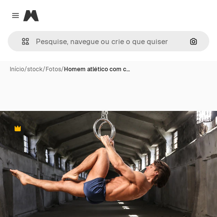
Magnific
Close menu
Pesqui
Início
/
stock
/
Fotos
/
Homem atlético com c…
Premium