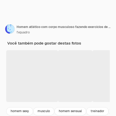
Homem atlético com corpo musculoso fazendo exercícios de ginástica em anéis, mostra a queda horizontal no prédio industrial abandonado
fxquadro
Você também pode gostar destas fotos
homem sexy
musculo
homem sensual
treinador
g