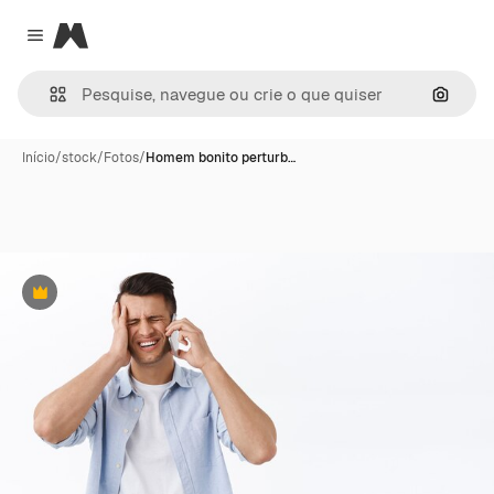
Magnific
Close menu
Pesqui
Início
/
stock
/
Fotos
/
Homem bonito perturb…
Premium