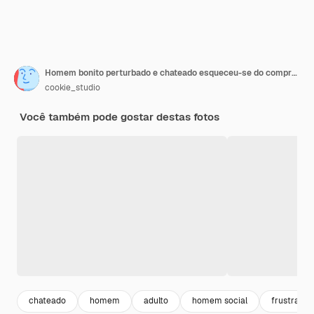
Homem bonito perturbado e chateado esqueceu-se do compromisso, fez uma careta frustrado, tocou a cabeça, conversou por telefone com a pessoa, lembrou-se de uma tarefa importante durante uma chamada de celular
cookie_studio
Você também pode gostar destas fotos
chateado
homem
adulto
homem social
frustrado