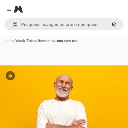
Magnific
Close menu
Pesqui
Início
/
stock
/
Fotos
/
Homem careca com bar…
Premium