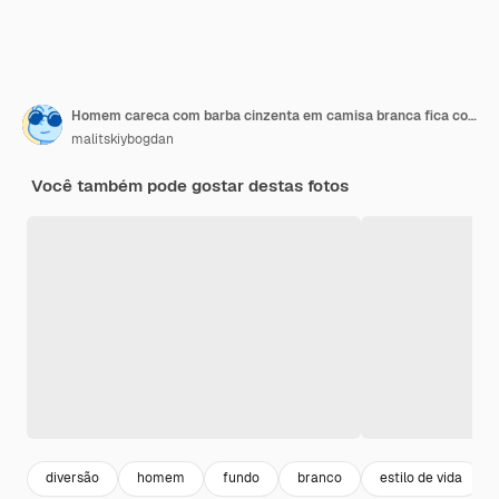
Homem careca com barba cinzenta em camisa branca fica com os braços cruzados em fundo isolado amarelo e sorri
malitskiybogdan
Você também pode gostar destas fotos
diversão
homem
fundo
branco
estilo de vida