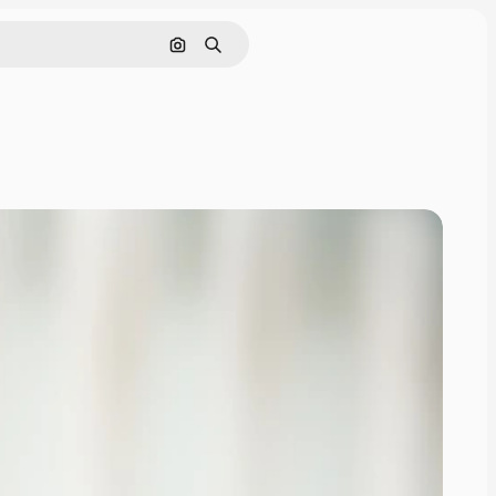
Pesquisar por imagem
Buscar