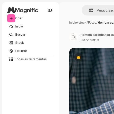
Criar
Início
/
stock
/
Fotos
/
Homem car
Início
Buscar
Homem carimbando ta
user23931171
Stock
Explorar
Todas as ferramentas
Premium