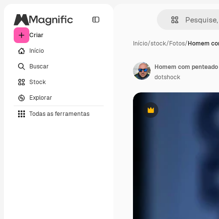
Criar
Início
/
stock
/
Fotos
/
Homem com
Início
Buscar
Homem com penteado a
dotshock
Stock
Explorar
Todas as ferramentas
Premium