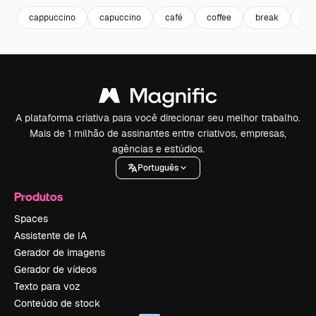
cappuccino
capuccino
café
coffee
break
cof
A plataforma criativa para você direcionar seu melhor trabalho.
Mais de 1 milhão de assinantes entre criativos, empresas,
agências e estúdios.
Português
Produtos
Spaces
Assistente de IA
Gerador de imagens
Gerador de vídeos
Texto para voz
Conteúdo de stock