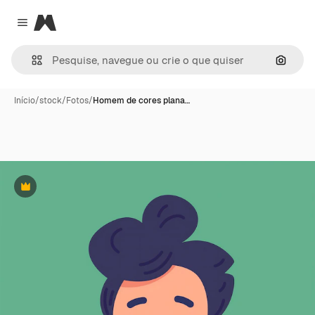
Magnific
Close menu
Pesqui
Início
/
stock
/
Fotos
/
Homem de cores plana…
Premium