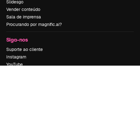
Slidesgo
Vender conteúdo
Sala de imprensa
Procurando por magnific.ai?
Siga-nos
Suporte ao cliente
Instagram
YouTube
LinkedIn
TikTok
Discord
X
Reddit
Copyright © 2010-
2026
Freepik Company S.L.U.
Todos os direitos
reservados
.