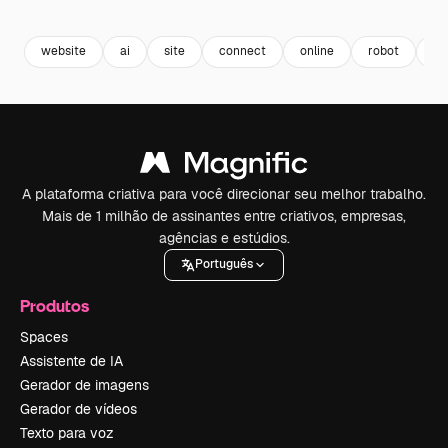
Premium
Premium
Gerado por IA
Premium
Premium
Gerado por 
website
ai
site
connect
online
robot
co
A plataforma criativa para você direcionar seu melhor trabalho.
Mais de 1 milhão de assinantes entre criativos, empresas,
agências e estúdios.
Português
Produtos
Spaces
Assistente de IA
Gerador de imagens
Gerador de vídeos
Texto para voz