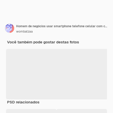
Homem de negócios usar smartphone telefone celular com chatbot digital bate-papo GPT aplicação robô conversação assistente AI Inteligência artificial conceito chatbot digital tela virtual IA automática
wombatzaa
Você também pode gostar destas fotos
PSD relacionados