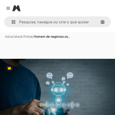
Magnific
Close menu
Pesqui
Início
/
stock
/
Fotos
/
Homem de negócios us…
Premium