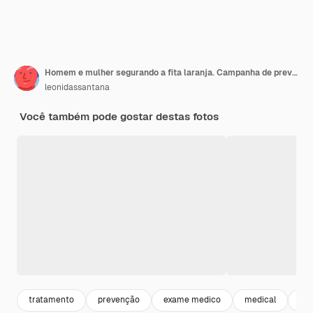
Homem e mulher segurando a fita laranja. Campanha de prevenção ao câncer de pele, melanoma, dezembro laranja
leonidassantana
Você também pode gostar destas fotos
tratamento
prevenção
exame medico
medical
me