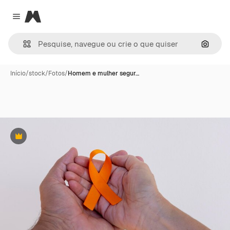
Magnific
Close menu
Pesqui
Início
/
stock
/
Fotos
/
Homem e mulher segur…
Premium