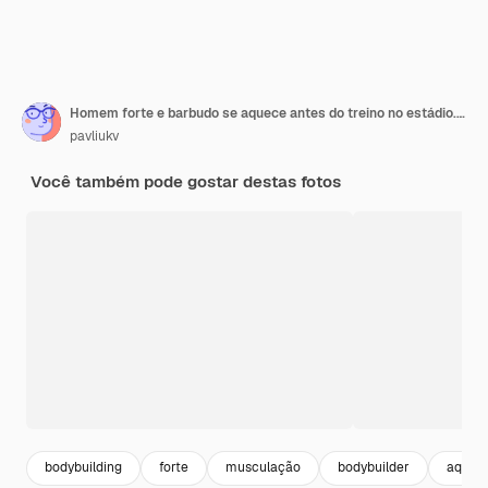
Homem forte e barbudo se aquece antes do treino no estádio. Espaço para texto
pavliukv
Você também pode gostar destas fotos
bodybuilding
forte
musculação
bodybuilder
aquec