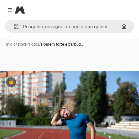
Magnific
Close menu
Pesqui
Início
/
stock
/
Fotos
/
Homem forte e barbud…
Premium