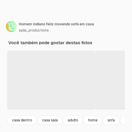
Homem indiano feliz movendo sofá em casa
syda_productions
Você também pode gostar destas fotos
casa dentro
casa sala
adulto
home
sofa
sala