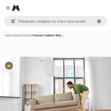
Magnific
Close menu
Pesqui
Início
/
stock
/
Fotos
/
Homem indiano feliz …
Premium