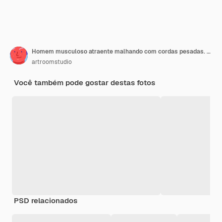
Homem musculoso atraente malhando com cordas pesadas. Foto de homem bonito em roupas esportivas, isolada na parede branca. Crossfit
artroomstudio
Você também pode gostar destas fotos
PSD relacionados