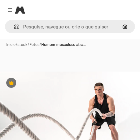
Magnific
Close menu
Pesqui
Início
/
stock
/
Fotos
/
Homem musculoso atra…
Premium