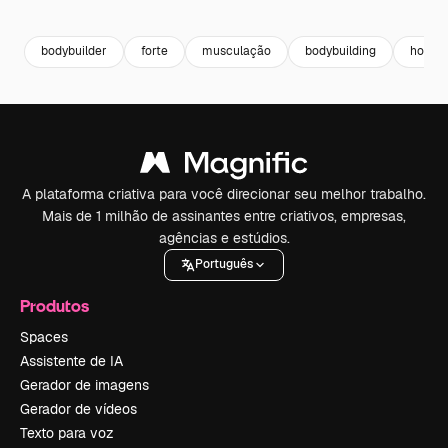
Premium
Premium
Premium
Premium
bodybuilder
forte
musculação
bodybuilding
homem
A plataforma criativa para você direcionar seu melhor trabalho.
Mais de 1 milhão de assinantes entre criativos, empresas,
agências e estúdios.
Português
Produtos
Spaces
Assistente de IA
Gerador de imagens
Gerador de vídeos
Texto para voz