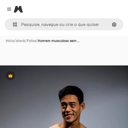
Magnific
Close menu
Pesqui
Início
/
stock
/
Fotos
/
Homem musculoso sem …
Premium