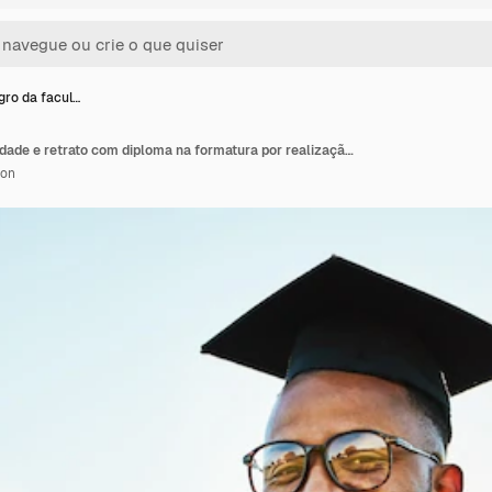
ro da facul…
Homem negro da faculdade e retrato com diploma na formatura por realização ou sucesso de bolsa de estudos Campus céu azul e estudante com certificado de honra por oportunidade de educação ou prêmio acadêmico
ion