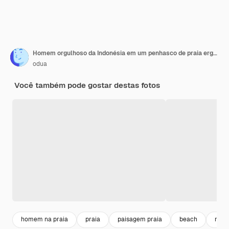
Homem orgulhoso da Indonésia em um penhasco de praia erguendo bandeira vermelha e branca da Indonésia
odua
Você também pode gostar destas fotos
homem na praia
praia
paisagem praia
beach
mar