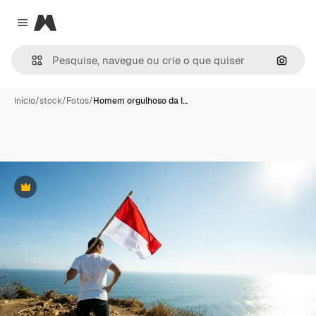
Magnific
Close menu
Pesqui
Início
/
stock
/
Fotos
/
Homem orgulhoso da I…
Premium