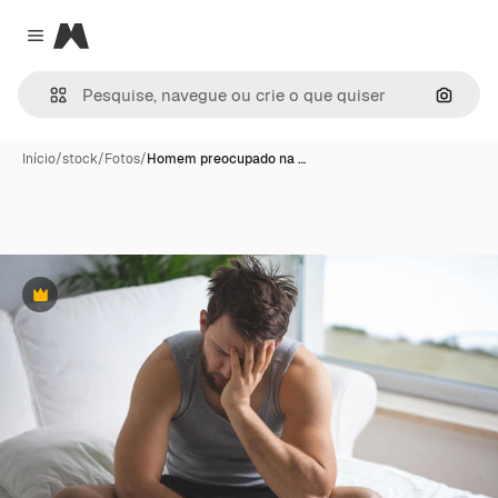
Magnific
Close menu
Pesqui
Início
/
stock
/
Fotos
/
Homem preocupado na …
Premium