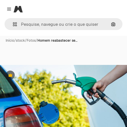
Magnific
Close menu
Pesqui
Início
/
stock
/
Fotos
/
Homem reabastecer se…
Premium