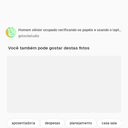
Homem sênior ocupado verificando os papéis e usando o laptop enquanto está sentado no sofá em casa
gstockstudio
Você também pode gostar destas fotos
aposentadoria
despesas
planejamento
casa sala