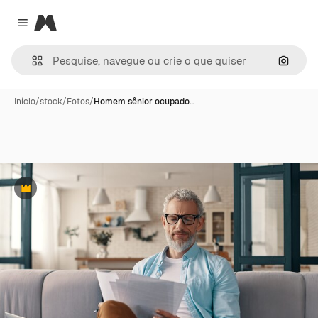
Magnific
Close menu
Pesqui
Início
/
stock
/
Fotos
/
Homem sênior ocupado…
Premium