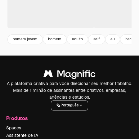
homem jovem
homem
adulto
self
eu
barba m
A plataforma criativa para você direcionar seu melhor trabalho.
Mais de 1 milhão de assinantes entre criativos, empresas,
agências e estúdios.
Português
Produtos
Spaces
Assistente de IA