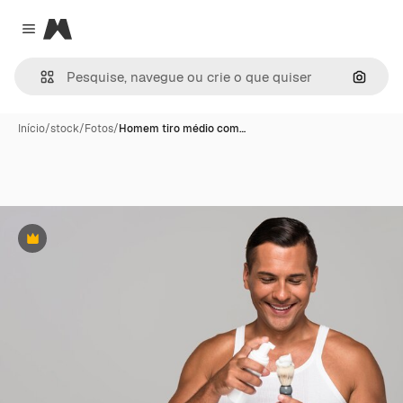
Magnific
Close menu
Pesqui
Início
/
stock
/
Fotos
/
Homem tiro médio com…
Premium