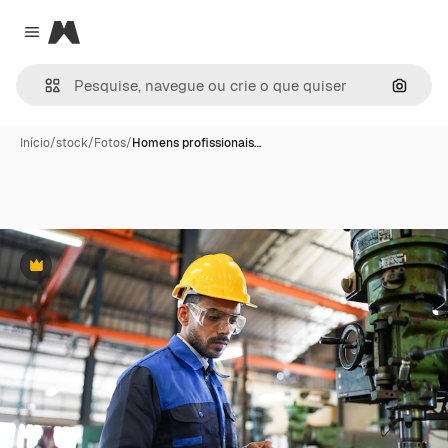
Magnific
Close menu
Pesqui
Início
/
stock
/
Fotos
/
Homens profissionais…
Premium