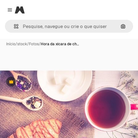
Magnific
Close menu
Pesqui
Início
/
stock
/
Fotos
/
Hora da xícara de ch…
Premium