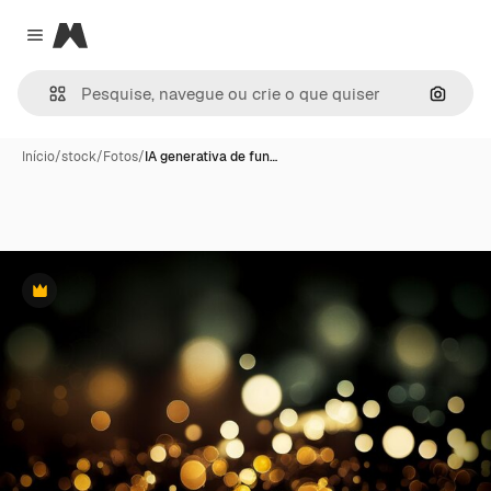
Magnific
Close menu
Pesqui
Início
/
stock
/
Fotos
/
IA generativa de fun…
Premium