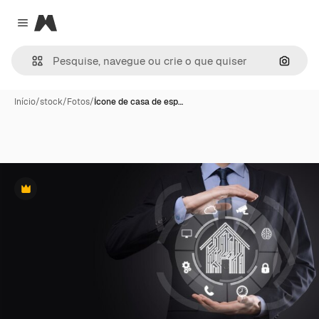
Magnific
Close menu
Pesqui
Início
/
stock
/
Fotos
/
Ícone de casa de esp…
Premium