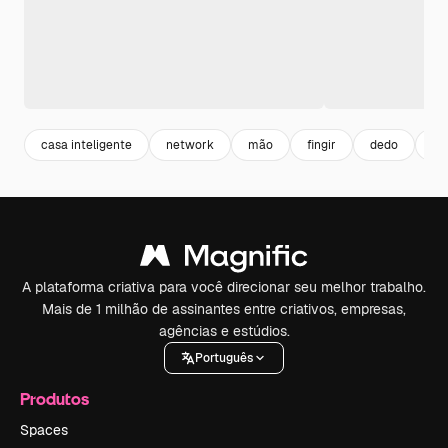
casa inteligente
network
mão
fingir
dedo
dig
A plataforma criativa para você direcionar seu melhor trabalho.
Mais de 1 milhão de assinantes entre criativos, empresas,
agências e estúdios.
Português
Produtos
Spaces