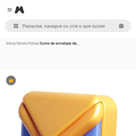
Magnific
Close menu
Pesqui
Início
/
stock
/
Fotos
/
Ícone de envelope de…
Premium