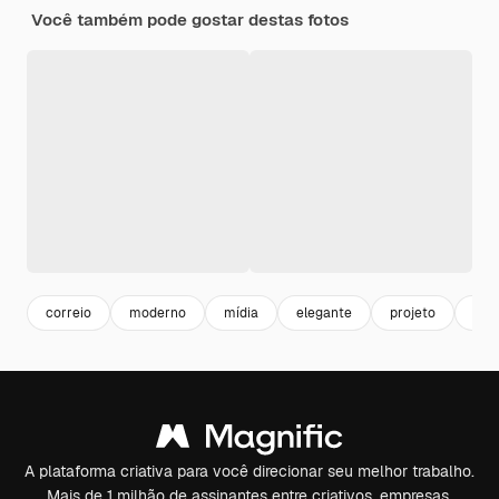
Você também pode gostar destas fotos
correio
moderno
mídia
elegante
projeto
Abs
A plataforma criativa para você direcionar seu melhor trabalho.
Mais de 1 milhão de assinantes entre criativos, empresas,