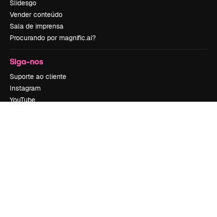
Slidesgo
Vender conteúdo
Sala de imprensa
Procurando por magnific.ai?
Siga-nos
Suporte ao cliente
Instagram
YouTube
LinkedIn
TikTok
Discord
X
Reddit
Copyright © 2010-
2026
Freepik Company S.L.U.
Todos os direitos
reservados
.