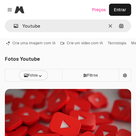
Magnific
Preços
Entrar
Close menu
Limpar
Pesqui
Crie uma imagem com IA
Crie um vídeo com IA
Tecnologia
Ma
Fotos Youtube
Fotos
Filtros