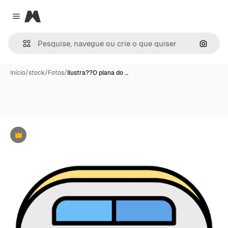
Magnific
Close menu
Pesqui
Início
/
stock
/
Fotos
/
Ilustra??O plana do …
Premium