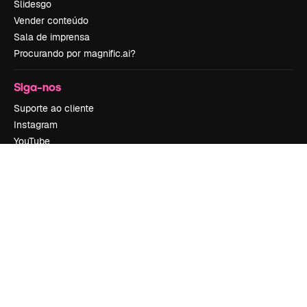
Slidesgo
Vender conteúdo
Sala de imprensa
Procurando por magnific.ai?
Siga-nos
Suporte ao cliente
Instagram
YouTube
LinkedIn
TikTok
Discord
X
Reddit
Copyright © 2010-
2026
Freepik Company S.L.U.
Todos os direitos
reservados
.