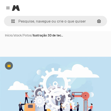
Magnific
Close menu
Pesqui
Início
/
stock
/
Fotos
/
Ilustração 3D de tec…
Premium