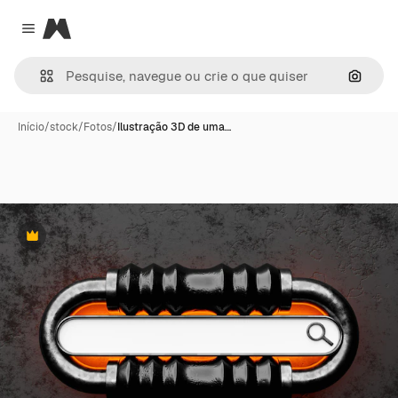
Magnific
Close menu
Pesqui
Início
/
stock
/
Fotos
/
Ilustração 3D de uma…
Premium