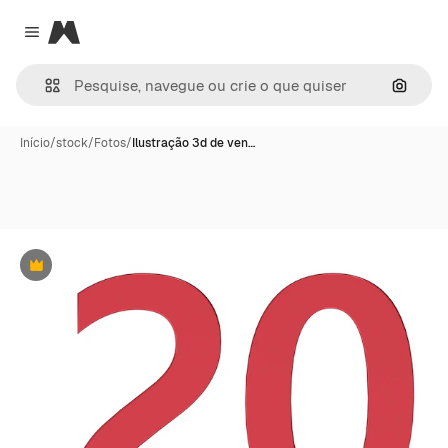
Magnific
Close menu
Pesqui
Início
/
stock
/
Fotos
/
Ilustração 3d de ven…
Premium