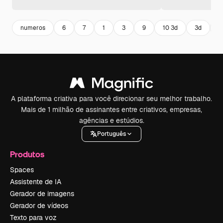
numeros
6
7
1
3
9
10 3d
3d
3
A plataforma criativa para você direcionar seu melhor trabalho.
Mais de 1 milhão de assinantes entre criativos, empresas,
agências e estúdios.
Português
Produtos
Spaces
Assistente de IA
Gerador de imagens
Gerador de vídeos
Texto para voz