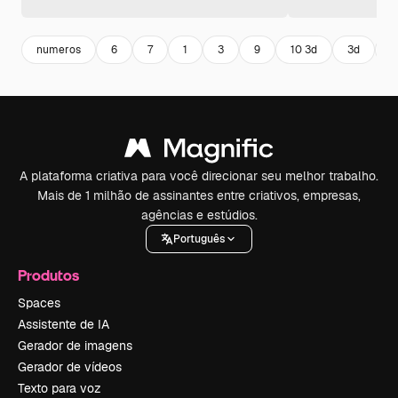
numeros
6
7
1
3
9
10 3d
3d
3
A plataforma criativa para você direcionar seu melhor trabalho.
Mais de 1 milhão de assinantes entre criativos, empresas,
agências e estúdios.
Português
Produtos
Spaces
Assistente de IA
Gerador de imagens
Gerador de vídeos
Texto para voz