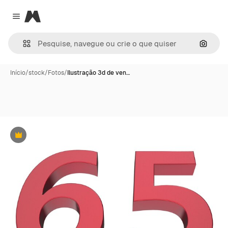
Magnific
Close menu
Pesqui
Início
/
stock
/
Fotos
/
Ilustração 3d de ven…
Premium