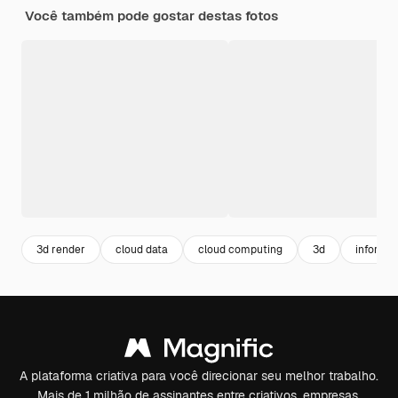
Você também pode gostar destas fotos
3d render
cloud data
cloud computing
3d
informat
A plataforma criativa para você direcionar seu melhor trabalho.
Mais de 1 milhão de assinantes entre criativos, empresas,