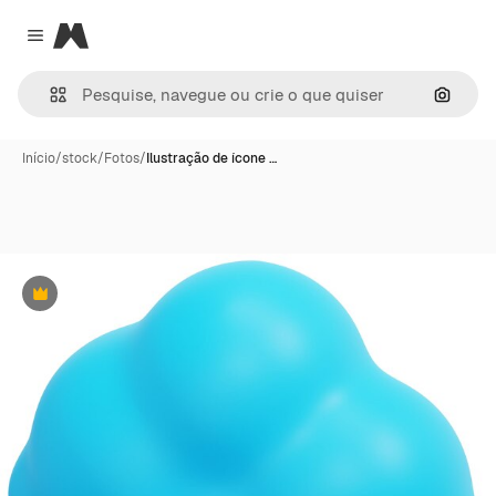
Magnific
Close menu
Pesqui
Início
/
stock
/
Fotos
/
Ilustração de ícone …
Premium