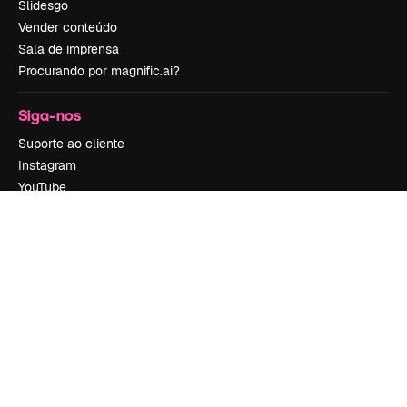
Slidesgo
Vender conteúdo
Sala de imprensa
Procurando por magnific.ai?
Siga-nos
Suporte ao cliente
Instagram
YouTube
LinkedIn
TikTok
Discord
X
Reddit
Copyright © 2010-
2026
Freepik Company S.L.U.
Todos os direitos
reservados
.