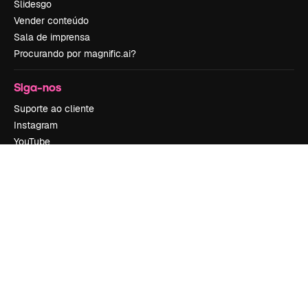
Slidesgo
Vender conteúdo
Sala de imprensa
Procurando por magnific.ai?
Siga-nos
Suporte ao cliente
Instagram
YouTube
LinkedIn
TikTok
Discord
X
Reddit
Copyright © 2010-
2026
Freepik Company S.L.U.
Todos os direitos
reservados
.