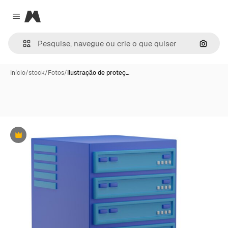
Magnific
Close menu
Pesqui
Início
/
stock
/
Fotos
/
Ilustração de proteç…
Premium