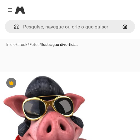
Magnific
Close menu
Pesqui
Início
/
stock
/
Fotos
/
Ilustração divertida…
Premium