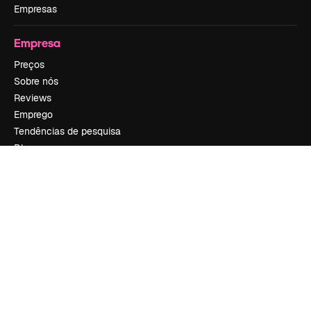
Empresas
Empresa
Preços
Sobre nós
Reviews
Emprego
Tendências de pesquisa
Blog
Eventos
Slidesgo
Vender conteúdo
Sala de imprensa
Procurando por magnific.ai?
Siga-nos
Suporte ao cliente
Instagram